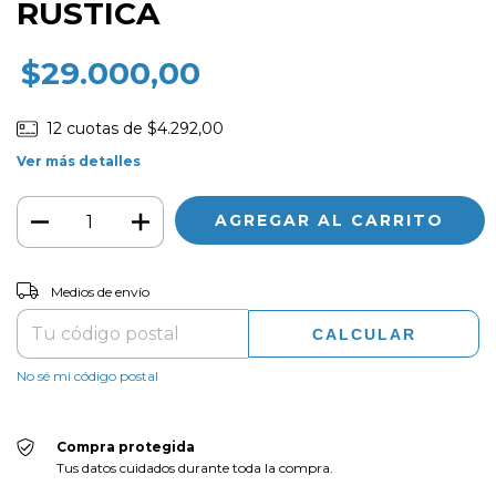
RUSTICA
$29.000,00
12
cuotas de
$4.292,00
Ver más detalles
CAMBIAR CP
Entregas para el CP:
Medios de envío
CALCULAR
No sé mi código postal
Compra protegida
Tus datos cuidados durante toda la compra.