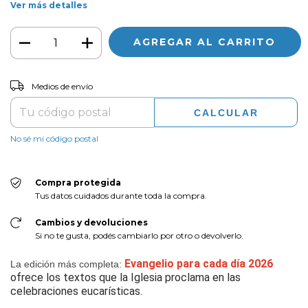
Ver más detalles
CAMBIAR CP
Entregas para el CP:
Medios de envío
CALCULAR
No sé mi código postal
Compra protegida
Tus datos cuidados durante toda la compra.
Cambios y devoluciones
Si no te gusta, podés cambiarlo por otro o devolverlo.
Evangelio para cada día 2026
La edición más completa:
ofrece los textos que la Iglesia proclama en las
celebraciones eucarísticas.