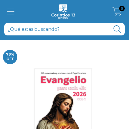
0
78
%
OFF